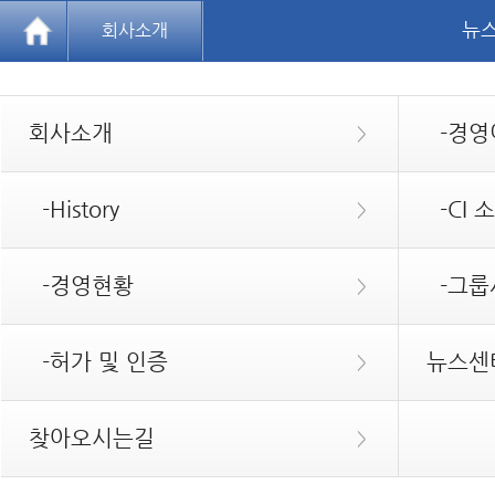
뉴
회사소개
회사소개
-경영
>
-History
-CI 
>
-경영현황
-그룹
>
-허가 및 인증
뉴스센
>
찾아오시는길
>