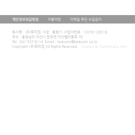
개인정보취급방침
이용약관
이메일 무단 수집금지
회사명 : (주)토리컴 사장 : 홍형기 사업자번호 : 133-81-26518
주소 : 충청남도 아산시 둔포면 아산밸리동로 78
Tel : 041-537-6114 Email : torecom@torecom.co.kr
Copyright (주)토리컴 All Rights Reserved.
Created By hompynara.com