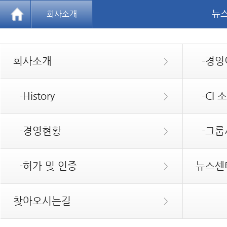
뉴
회사소개
회사소개
-경영
>
-History
-CI 
>
-경영현황
-그룹
>
-허가 및 인증
뉴스센
>
찾아오시는길
>