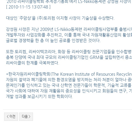
`2010 리싸이클링학회 추계정기총회`에서 LS-Nikko동제련 강성원 사장이
[ 2010-11-15 13:07:48 ]
대상인 `주암상`을 (주)토리컴 이지형 사장이 기술상을 수상했다.
강성원 사장은 지난 2009년 LS-Nikko동제련 리싸이클링사업부를 출범시
개발투자와 사업강화를 추진하고, 이를 통해 국내 자원재활용산업의 활성
글로벌 경쟁력을 한 층 더 높인 공로를 인정받은 것이다.
또한 토리컴, 리싸이텍코리아, 화창 등 리싸이클링 전문기업들을 인수합
충북 단양에 국내 최대 규모의 리싸이클링기업인 GRM을 설립하면서 중
리싸이클의 한계를 극복하였다.
*한국자원리싸이클링학회(The Korean Institute of Resources Recyclin
자원의 절약과 폐기물에 의한 환경오염을 방지하는 처리·처분이 얼마나 
문제인가를 인식하고 있는 국내 산학연 전문가들이 학문적, 기술적 교류를
국가 사회에 대하여 자원 재활용의 중요성을 인식시키고 회원들의 연구, 
개발 성과를 보급시키기 위한 학회이다.
< 이전
다음 >