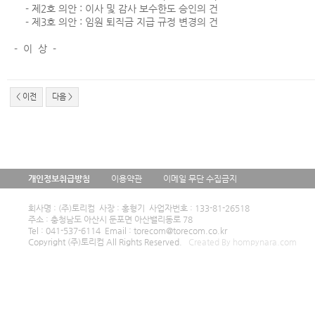
- 제2호 의안 : 이사 및 감사 보수한도 승인의 건
- 제3호 의안 : 임원 퇴직금 지급 규정 변경의 건
- 이 상 -
< 이전
다음 >
개인정보취급방침
이용약관
이메일 무단 수집금지
회사명 : (주)토리컴 사장 : 홍형기 사업자번호 : 133-81-26518
주소 : 충청남도 아산시 둔포면 아산밸리동로 78
Tel : 041-537-6114 Email : torecom@torecom.co.kr
Copyright (주)토리컴 All Rights Reserved.
Created By hompynara.com