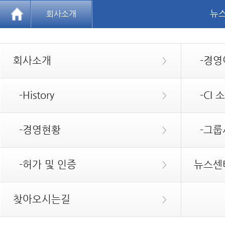
뉴
회사소개
회사소개
-경영
>
-History
-CI 
>
-경영현황
-그룹
>
-허가 및 인증
뉴스센
>
찾아오시는길
>