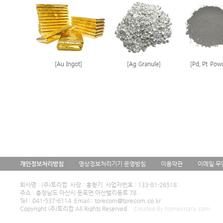
개인정보처리방침
영상정보처리기기 운영방침
이용약관
이메일 무
회사명 : (주)토리컴 사장 : 홍형기 사업자번호 : 133-81-26518
주소 : 충청남도 아산시 둔포면 아산밸리동로 78
Tel : 041-537-6114 Email : torecom@torecom.co.kr
Copyright (주)토리컴 All Rights Reserved.
Created By hompynara.com