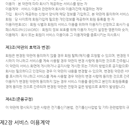
이용자 : 본 약관에 따라 회사가 제공하는 서비스를 받는 자
이용계약 : 서비스 이용과 관련하여 회사와 이용자간에 체결하는 계약
가입 : 회사가 제공하는 신청서 양식에 해당 정보를 기입하고, 본 약관에 동의하여 서비
회원 : 당 사이트에 회원가입에 필요한 개인정보를 제공하여 회원 등록을 한 자
이용자번호(ID) : 회원 식별과 회원의 서비스 이용을 위하여 이용자가 선정하고 회사가
패스워드(PASSWORD) : 회원의 정보 보호를 위해 이용자 자신이 설정한 영문자와 숫자
이용해지 : 회사 또는 회원이 서비스 이용이후 그 이용계약을 종료시키는 의사표시
제3조(약관의 효력과 변경)
회원은 변경된 약관에 동의하지 않을 경우 회원 탈퇴(해지)를 요청할 수 있으며, 변경된
시하지 아니하고 서비스를 계속 사용할 경우 약관의 변경 사항에 동의한 것으로 간주됩니
이 약관의 서비스 화면에 게시하거나 공지사항 게시판 또는 기타의 방법으로 공지함으로
회사는 필요하다고 인정되는 경우 이 약관의 내용을 변경할 수 있으며, 변경된 약관은 서
를 표시하지 아니하고 서비스를 계속 사용할 경우 약관의 변경 사항에 동의한 것으로 간
이용자가 변경된 약관에 동의하지 않는 경우 서비스 이용을 중단하고 본인의 회원등록을 
경에 동의한 것으로 간주되며 변경된 약관은 전항과 같은 방법으로 효력이 발생합니다.
제4조(준용규정)
이 약관에 명시되지 않은 사항은 전기통신기본법, 전기통신사업법 및 기타 관련법령의 
제2장 서비스 이용계약