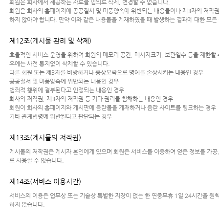
회원은 회사에서 제공하는 자료를 임의로 삭제, 변경할 수 없습니다.
회원은 회사의 홈페이지에 공공질서 및 미풍양속에 위반되는 내용물이나 제3자의 저작권
하지 않아야 합니다. 만약 이와 같은 내용물을 게재하였을 때 발생하는 결과에 대한 모든
제12조(게시물 관리 및 삭제)
효율적인 서비스 운영을 위하여 회원의 메모리 공간, 메시지크기, 보관일수 등을 제한할 
우에는 사전 통지없이 삭제할 수 있습니다.
다른 회원 또는 제3자를 비방하거나 중상모략으로 명예를 손상시키는 내용인 경우
공공질서 및 미풍양속에 위반되는 내용인 경우
범죄적 행위에 결부된다고 인정되는 내용인 경우
회사의 저작권, 제3자의 저작권 등 기타 권리를 침해하는 내용인 경우
회원이 회사의 홈페이지와 게시판에 음란물을 게재하거나 음란 사이트를 링크하는 경우
기타 관계법령에 위반된다고 판단되는 경우
제13조(게시물의 저작권)
게시물의 저작권은 게시자 본인에게 있으며 회원은 서비스를 이용하여 얻은 정보를 가공,
로 사용할 수 없습니다.
제14조(서비스 이용시간)
서비스의 이용은 업무상 또는 기술상 특별한 지장이 없는 한 연중무휴 1일 24시간을 원칙
하지 않습니다.