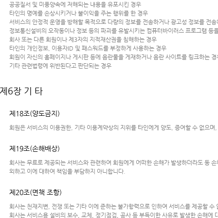
공공질서 및 미풍양속에 저해되는 내용을 유포시킨 경우
타인의 명예를 손상시키거나 불이익을 주는 행위를 한 경우
서비스의 안정적 운영을 방해할 목적으로 다량의 정보를 전송하거나 광고성 정보를 전송
정보통신설비의 오작동이나 정보 등의 파괴를 유발시키는 컴퓨터바이러스 프로그램 등을
회사 또는 다른 회원이나 제3자의 지적재산권을 침해하는 경우
타인의 개인정보, 이용자ID 및 패스워드를 부정하게 사용하는 경우
회원이 자신의 홈페이지나 게시판 등에 음란물을 게재하거나 음란 사이트를 링크하는 경
기타 관련법령에 위반된다고 판단되는 경우
제6장 기 타
제18조(양도금지)
회원은 서비스의 이용권한, 기타 이용계약상의 지위를 타인에게 양도, 증여할 수 없으며,
제19조(손해배상)
회사는 무료로 제공되는 서비스와 관련하여 회원에게 어떠한 손해가 발생하더라도 동 손해
외하고 이에 대하여 책임을 부담하지 아니합니다.
제20조(면책 조항)
회사는 천재지변, 전쟁 또는 기타 이에 준하는 불가항력으로 인하여 서비스를 제공할 수
회사는 서비스용 설비의 보수, 교체, 정기점검, 공사 등 부득이한 사유로 발생한 손해에 